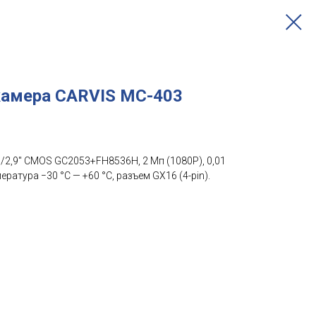
камера CARVIS MC-403
2,9'' CMOS GC2053+FH8536H, 2 Mп (1080P), 0,01
ература −30 °С — +60 °С, разъем GX16 (4-pin).