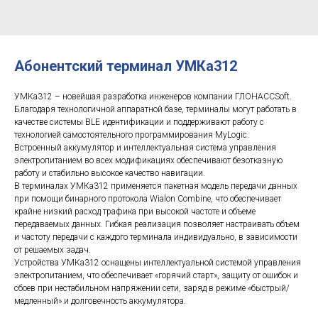
Абонентский терминал УМКа312
УМКа312 – новейшая разработка инженеров компании ГЛОНАССSoft.
Благодаря технологичной аппаратной базе, терминалы могут работать в
качестве системы BLE идентификации и поддерживают работу с
технологией самостоятельного программирования MyLogic.
Встроенный аккумулятор и интеллектуальная система управления
электропитанием во всех модификациях обеспечивают безотказную
работу и стабильно высокое качество навигации.
В терминалах УМКа312 применяется пакетная модель передачи данных
при помощи бинарного протокола Wialon Combine, что обеспечивает
крайне низкий расход трафика при высокой частоте и объеме
передаваемых данных. Гибкая реализация позволяет настраивать объем
и частоту передачи с каждого терминала индивидуально, в зависимости
от решаемых задач.
Устройства УМКа312 оснащены интеллектуальной системой управления
электропитанием, что обеспечивает «горячий старт», защиту от ошибок и
сбоев при нестабильном напряжении сети, заряд в режиме «быстрый/
медленный» и долговечность аккумулятора.